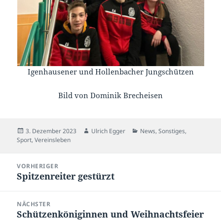
Igenhausener und Hollenbacher Jungschützen
Bild von Dominik Brecheisen
Veröffentlicht
Autor
Kategorien
3. Dezember 2023
Ulrich Egger
News
,
Sonstiges
,
am
Sport
,
Vereinsleben
Beitragsnavigation
VORHERIGER
Spitzenreiter gestürzt
Vorheriger
Beitrag:
NÄCHSTER
Schützenköniginnen und Weihnachtsfeier
Nächster