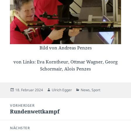
Bild von Andreas Penzes
von Links: Eva Korntheur, Ottmar Wagner, Georg
Schormair, Alois Penzes
Veröffentlicht
Autor
Kategorien
18. Februar 2024
Ulrich Egger
News
,
Sport
am
Beitragsnavigation
VORHERIGER
Rundenwettkampf
Vorheriger
Beitrag:
NÄCHSTER